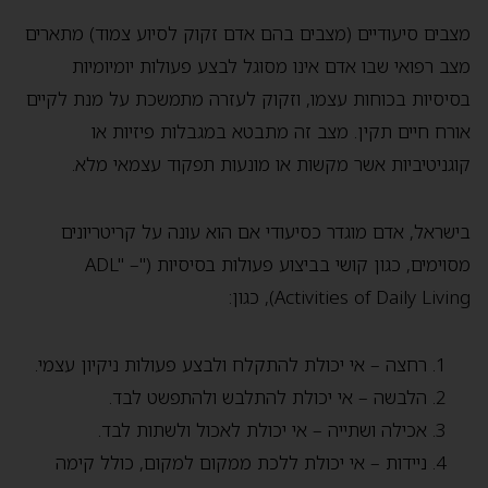
מצבים סיעודיים (מצבים בהם אדם זקוק לסיוע צמוד) מתארים
מצב רפואי שבו אדם אינו מסוגל לבצע פעולות יומיומיות
בסיסיות בכוחות עצמו, וזקוק לעזרה מתמשכת על מנת לקיים
אורח חיים תקין. מצב זה מתבטא במגבלות פיזיות או
קוגניטיביות אשר מקשות או מונעות תפקוד עצמאי מלא.
בישראל, אדם מוגדר כסיעודי אם הוא עונה על קריטריונים
מסוימים, כגון קושי בביצוע פעולות בסיסיות ("ADL" –
Activities of Daily Living), כגון:
רחצה – אי יכולת להתקלח ולבצע פעולות ניקיון עצמי.
הלבשה – אי יכולת להתלבש ולהתפשט לבד.
אכילה ושתייה – אי יכולת לאכול ולשתות לבד.
ניידות – אי יכולת ללכת ממקום למקום, כולל קימה