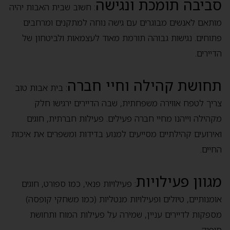
סביבה תומכת ונגישה
: חשוב שבית האבות יהיה
מותאם לאנשים מבוגרים עם גישה נוחה למתקנים ומרחבים
פתוחים. נגישות גבוהה תורמת מאוד לעצמאות ולביטחון של
הדיירים.
תחושת קהילה וחיי חברה
: בית אבות טוב
צריך לטפח אווירה משפחתית, שבה הדיירים ירגישו חלק
מקהילה וייהנו מחיי חברה פעילים. פעילות חברתית, חוגים
ואירועים קהילתיים מסייעים למנוע בדידות ומשפרים את איכות
החיים.
מגוון פעילויות
: פעילויות פנאי, כמו ספורט, חוגים
אומנותיים, טיולים ופעילויות מנטליות (כמו משחקי קופסה)
מספקות לדיירים עניין, שמירה על פעילות המוח ותחושת
סיפוק.